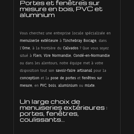
Portes et fenêtres sur
mesure en bois, PVC et
aluminium
Vous cherchez une entreprise locale spécialisée en
menuiserie extérieure
à
Tinchebray Bocage
, dans
l’
Orne
, à la frontière du
Calvados
? Que vous soyez
situé à
Flers
,
Vire Normandie
,
Condé-en-Normandie
ou dans les alentours, notre équipe met à votre
disposition tout son
savoir-faire artisanal
pour la
conception
et la
pose de portes
et
fenêtres
sur
mesure
, en
PVC
,
bois
,
aluminium
ou
mixte
.
Accueil
Un large choix de
menuiseries extérieures :
À
portes, fenêtres,
coulissants…
propos