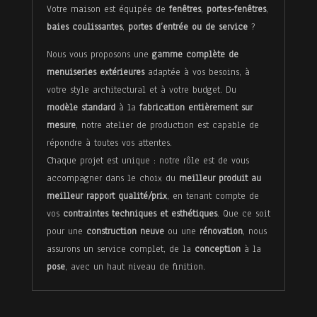
Votre maison est équipée de
fenêtres
,
portes-fenêtres
,
Menuiserie
baies coulissantes
,
portes d’entrée ou de service
?
extérieure
Nous vous proposons une
gamme complète de
menuiseries extérieures
adaptée à vos besoins, à
votre style architectural et à votre budget. Du
Isolation
modèle standard
à la
fabrication entièrement sur
mesure
, notre atelier de production est capable de
répondre à toutes vos attentes.
Menuiserie
Chaque projet est unique : notre rôle est de vous
intérieure
accompagner dans le choix du
meilleur produit au
meilleur rapport qualité/prix
, en tenant compte de
vos
contraintes techniques et esthétiques
. Que ce soit
pour une
construction neuve
ou une
rénovation
, nous
Sur
assurons un service complet, de la
conception
à la
mesure
pose
, avec un haut niveau de finition.
Blog