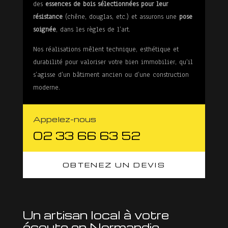
des
essences de bois sélectionnées pour leur
résistance
(chêne, douglas, etc.) et assurons une
pose
soignée
, dans les règles de l’art.
Nos réalisations mêlent technique, esthétique et
durabilité pour valoriser votre bien immobilier, qu’il
s’agisse d’un bâtiment ancien ou d’une construction
moderne.
Appelez-nous
02 33 66 63 52
OBTENEZ UN DEVIS
Un artisan local à votre
écoute en Normandie