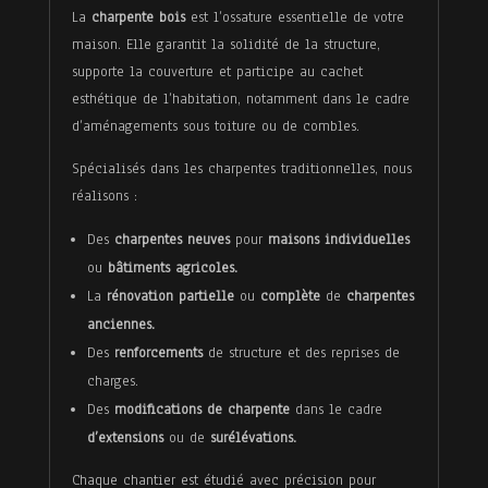
Isolation
La
charpente bois
est l’ossature essentielle de votre
maison. Elle garantit la solidité de la structure,
supporte la couverture et participe au cachet
Menuiserie
esthétique de l’habitation, notamment dans le cadre
d’aménagements sous toiture ou de combles.
intérieure
Spécialisés dans les charpentes traditionnelles, nous
réalisons :
Sur
Des
charpentes neuves
pour
maisons individuelles
mesure
ou
bâtiments agricoles.
La
rénovation partielle
ou
complète
de
charpentes
Blog
anciennes.
Des
renforcements
de structure et des reprises de
Contact
charges.
Des
modifications de charpente
dans le cadre
d’extensions
ou de
surélévations.
Chaque chantier est étudié avec précision pour