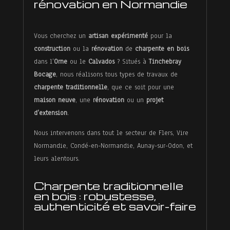
rénovation en Normandie
Vous cherchez un
artisan expérimenté
pour la
construction
ou la
rénovation
de
charpente en bois
dans l’
Orne
ou le
Calvados
? Situés à
Tinchebray
Bocage
, nous réalisons tous types de travaux de
charpente traditionnelle
, que ce soit pour une
Accueil
maison neuve
, une
rénovation
ou un
projet
d’extension
.
À
Nous intervenons dans tout le secteur de Flers, Vire
propos
Normandie, Condé-en-Normandie, Aunay-sur-Odon, et
leurs alentours.
Menuiserie
Charpente traditionnelle
extérieure
en bois : robustesse,
authenticité et savoir-faire