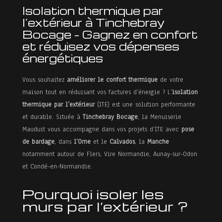
Isolation thermique par
l’extérieur à Tinchebray
Bocage – Gagnez en confort
et réduisez vos dépenses
énergétiques
Vous souhaitez
améliorer le confort thermique
de votre
maison tout en réduisant vos factures d’énergie ? L’
isolation
thermique par l’extérieur
(ITE) est une solution performante
et durable. Située à
Tinchebray Bocage
, la Menuiserie
Accueil
Mauduit vous accompagne dans vos projets d’ITE avec
pose
de bardage
, dans
l’Orne
et le
Calvados
, la
Manche
À
notamment autour de Flers, Vire Normandie, Aunay-sur-Odon
propos
et Condé-en-Normandie.
Pourquoi isoler les
murs par l’extérieur ?
Menuiserie
extérieure