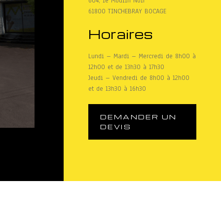
604, le Moulin Noir
61800 TINCHEBRAY BOCAGE
Horaires
Lundi – Mardi – Mercredi de 8h00 à
12h00 et de 13h30 à 17h30
Jeudi – Vendredi de 8h00 à 12h00
et de 13h30 à 16h30
DEMANDER UN
DEVIS