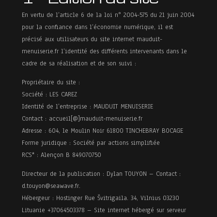
En vertu de l’article 6 de la loi n° 2004-575 du 21 juin 2004
À
pour la confiance dans l’économie numérique, il est
précisé aux utilisateurs du site internet mauduit-
propos
menuiserie.fr l’identité des différents intervenants dans le
cadre de sa réalisation et de son suivi :
Menuiserie
Propriétaire du site :
extérieure
Société : LES CAREZ
Identité de l’entreprise : MAUDUIT MENUISERIE
Contact : accueil[@]mauduit-menuiserie.fr
Adresse : 604, le Moulin Noir 61800 TINCHEBRAY BOCAGE
Isolation
Forme juridique : Société par actions simplifiée
RCS* : Alençon B 849070750
Menuiserie
Directeur de la publication : Dylan TOUYON – Contact :
d.touyon@seawave.fr.
intérieure
Hébergeur : Hostinger Rue Švitrigaila. 34, Vilnius 03230
Lituanie +37064503378 – Site internet hébergé sur serveur